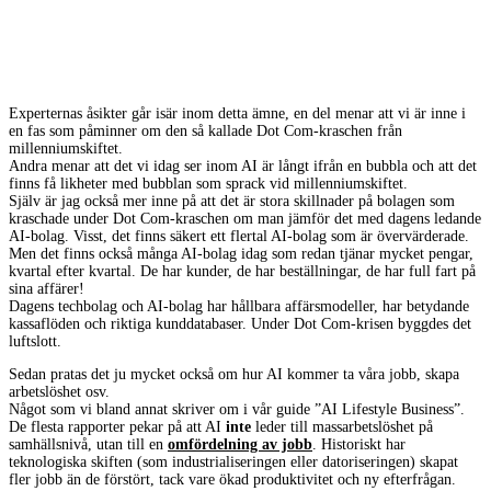
Experternas åsikter går isär inom detta ämne, en del menar att vi är inne i
en fas som påminner om den så kallade Dot Com-kraschen från
millenniumskiftet.
Andra menar att det vi idag ser inom AI är långt ifrån en bubbla och att det
finns få likheter med bubblan som sprack vid millenniumskiftet.
Själv är jag också mer inne på att det är stora skillnader på bolagen som
kraschade under Dot Com-kraschen om man jämför det med dagens ledande
AI-bolag. Visst, det finns säkert ett flertal AI-bolag som är övervärderade.
Men det finns också många AI-bolag idag som redan tjänar mycket pengar,
kvartal efter kvartal. De har kunder, de har beställningar, de har full fart på
sina affärer!
Dagens techbolag och AI-bolag har hållbara affärsmodeller, har betydande
kassaflöden och riktiga kunddatabaser. Under Dot Com-krisen byggdes det
luftslott.
Sedan pratas det ju mycket också om hur AI kommer ta våra jobb, skapa
arbetslöshet osv.
Något som vi bland annat skriver om i vår guide ”AI Lifestyle Business”.
De flesta rapporter pekar på att AI
inte
leder till massarbetslöshet på
samhällsnivå, utan till en
omfördelning av jobb
. Historiskt har
teknologiska skiften (som industrialiseringen eller datoriseringen) skapat
fler jobb än de förstört, tack vare ökad produktivitet och ny efterfrågan.