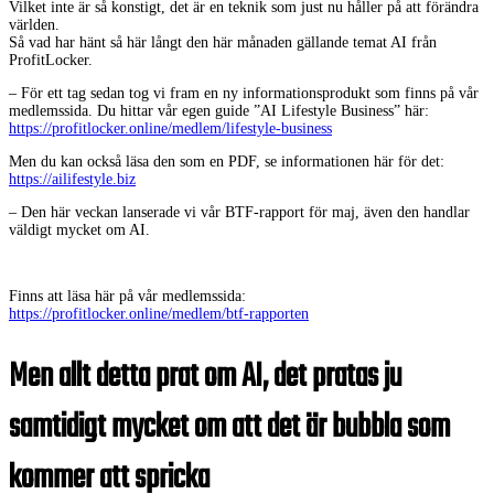
Vilket inte är så konstigt, det är en teknik som just nu håller på att förändra
världen.
Så vad har hänt så här långt den här månaden gällande temat AI från
ProfitLocker.
– För ett tag sedan tog vi fram en ny informationsprodukt som finns på vår
medlemssida. Du hittar vår egen guide ”AI Lifestyle Business” här:
https://profitlocker.online/medlem/lifestyle-business
Men du kan också läsa den som en PDF, se informationen här för det:
https://ailifestyle.biz
– Den här veckan lanserade vi vår BTF-rapport för maj, även den handlar
väldigt mycket om AI.
Finns att läsa här på vår medlemssida:
https://profitlocker.online/medlem/btf-rapporten
Men allt detta prat om AI, det pratas ju
samtidigt mycket om att det är bubbla som
kommer att spricka